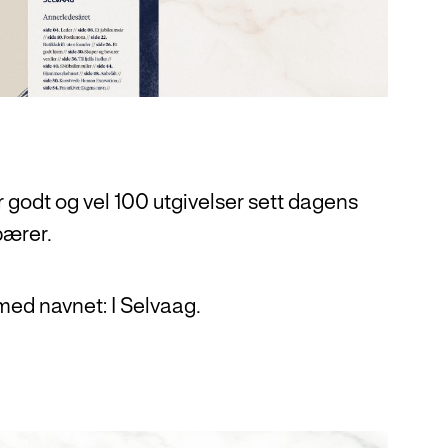
r godt og vel 100 utgivelser sett dagens
bærer.
med navnet: I Selvaag.