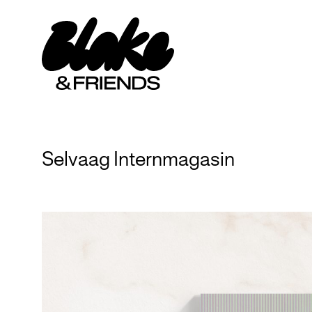
Gå
til
innhold
Selvaag Internmagasin