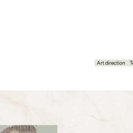
Art direction
T