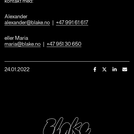
kontakt med:
Alexander
alexander@blake.no
|
+47 991 61 617
eller Maria
maria@blake.no
|
+47 951 30 650
Dela
Dela
Dela
Dela
24.01.2022
via
via
via
via
Facebook
X
LinkedIn
E-
(Twitter)
mail
BLAKE