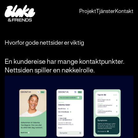
Hoppa
till
Projekt
Tjänster
Kontakt
innehåll
Hvorfor gode nettsider er viktig
En kundereise har mange kontaktpunkter.
Nettsiden spiller en nøkkelrolle.